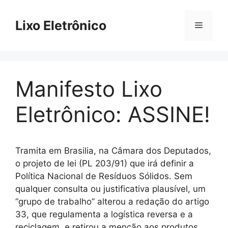
Skip
to
Lixo Eletrônico
Menu
content
Manifesto Lixo
Eletrônico: ASSINE!
Tramita em Brasilia, na Câmara dos Deputados,
o projeto de lei (PL 203/91) que irá definir a
Política Nacional de Resíduos Sólidos. Sem
qualquer consulta ou justificativa plausível, um
“grupo de trabalho” alterou a redação do artigo
33, que regulamenta a logística reversa e a
reciclagem, e retirou a menção aos produtos